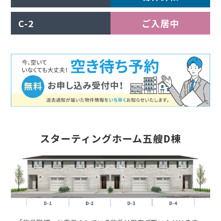
C-2
ご入居中
スターティングホーム五艘D棟