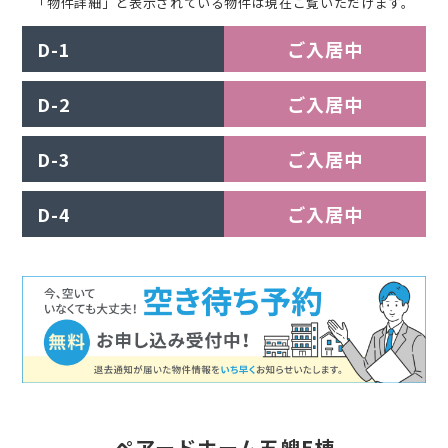
「物件詳細」と表示されている物件は現在ご覧いただけます。
D-1
ご入居中
D-2
ご入居中
D-3
ご入居中
D-4
ご入居中
ペアードホーム五艘E棟