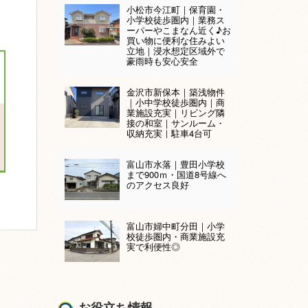
小松市今江町｜保育園・
小学校徒歩圏内｜業務ス
ーパーやこまなん近く♪お
買い物に便利な住みよい
立地｜浸水想定区域外で
豪雨時も安心安全
金沢市新保本｜築浅物件
｜小中学校徒歩圏内｜商
業施設充実｜リビング隣
接の和室｜サンルーム・
収納充実｜駐車4台可
富山市水落｜豊田小学校
まで900ｍ・国道8号線へ
のアクセス良好
富山市婦中町分田｜小学
校徒歩圏内・商業施設充
実で利便性◎
お役立ち情報