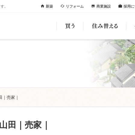
ます。
新築
リフォーム
商業施設
採用に
home
cached
store
work
田｜売家｜
山田｜売家｜