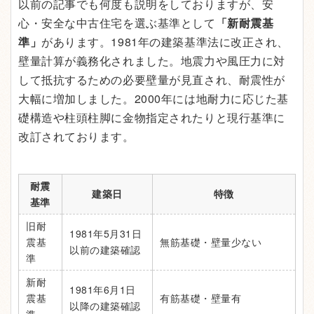
以前の記事でも何度も説明をしておりますが、安
心・安全な中古住宅を選ぶ基準として
「新耐震基
準」
があります。1981年の建築基準法に改正され、
壁量計算が義務化されました。地震力や風圧力に対
して抵抗するための必要壁量が見直され、耐震性が
大幅に増加しました。2000年には地耐力に応じた基
礎構造や柱頭柱脚に金物指定されたりと現行基準に
改訂されております。
耐震
建築日
特徴
基準
旧耐
1981年5月31日
震基
無筋基礎・壁量少ない
以前の建築確認
準
新耐
1981年6月1日
震基
有筋基礎・壁量有
以降の建築確認