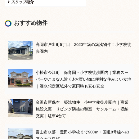
おすすめ物件
高岡市戸出町5丁目｜2020年築の築浅物件！小学校徒
歩圏内
小松市今江町｜保育園・小学校徒歩圏内｜業務スー
パーやこまなん近く♪お買い物に便利な住みよい立地
｜浸水想定区域外で豪雨時も安心安全
金沢市新保本｜築浅物件｜小中学校徒歩圏内｜商業
施設充実｜リビング隣接の和室｜サンルーム・収納
充実｜駐車4台可
富山市水落｜豊田小学校まで900ｍ・国道8号線への
アクセス良好