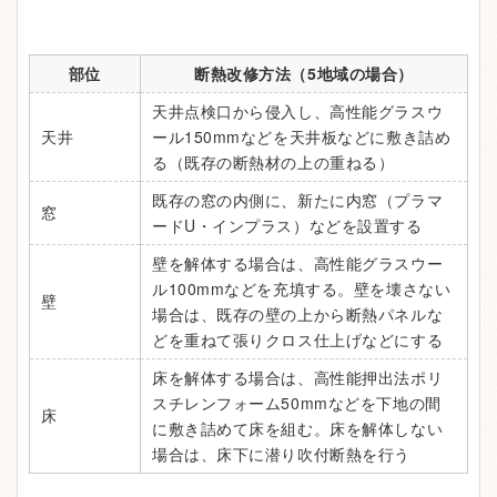
部位
断熱改修方法（5地域の場合）
天井点検口から侵入し、高性能グラスウ
天井
ール150mmなどを天井板などに敷き詰め
る（既存の断熱材の上の重ねる）
既存の窓の内側に、新たに内窓（プラマ
窓
ードU・インプラス）などを設置する
壁を解体する場合は、高性能グラスウー
ル100mmなどを充填する。壁を壊さない
壁
場合は、既存の壁の上から断熱パネルな
どを重ねて張りクロス仕上げなどにする
床を解体する場合は、高性能押出法ポリ
スチレンフォーム50mmなどを下地の間
床
に敷き詰めて床を組む。床を解体しない
場合は、床下に潜り吹付断熱を行う