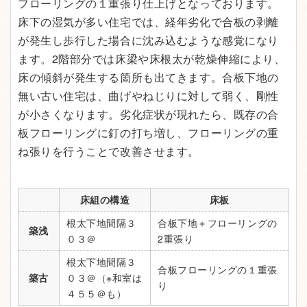
フローリングの１重張り仕上げとなっております。
床下の湿気が多い住宅では、経年劣化で合板の剥離
が発生し歩行した場合に沈み込むような感覚になり
ます。2階部分では床梁や床根太が乾燥伸縮により、
床の傾斜が発生する箇所も出てきます。合板下地の
無い古い住宅は、曲げやねじりに対して弱く、剛性
が小さくなります。劣化症状が現れたら、既存の合
板フローリングに釘の打ち増し、フローリングの重
ね張りを行うことで改善させます。
床組の構造
床板
根太下地間隔３
合板下地＋フローリングの
築浅
０３＠
2重張り
根太下地間隔３
合板フローリングの１重張
築古
０３＠（※和室は
り
４５５＠も）