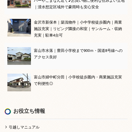
パーやこまなん近く♪お買い物に便利な住みよい立地
｜浸水想定区域外で豪雨時も安心安全
金沢市新保本｜築浅物件｜小中学校徒歩圏内｜商業
施設充実｜リビング隣接の和室｜サンルーム・収納
充実｜駐車4台可
富山市水落｜豊田小学校まで900ｍ・国道8号線への
アクセス良好
富山市婦中町分田｜小学校徒歩圏内・商業施設充実
で利便性◎
お役立ち情報
引越しマニュアル