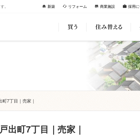
ます。
新築
リフォーム
商業施設
採用に
home
cached
store
work
出町7丁目｜売家｜
戸出町7丁目｜売家｜