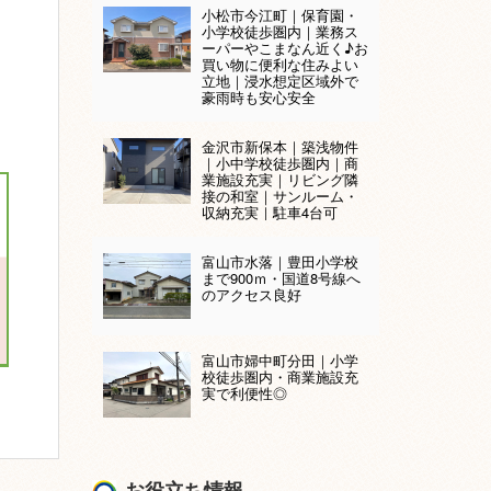
小松市今江町｜保育園・
小学校徒歩圏内｜業務ス
ーパーやこまなん近く♪お
買い物に便利な住みよい
立地｜浸水想定区域外で
豪雨時も安心安全
金沢市新保本｜築浅物件
｜小中学校徒歩圏内｜商
業施設充実｜リビング隣
接の和室｜サンルーム・
収納充実｜駐車4台可
富山市水落｜豊田小学校
まで900ｍ・国道8号線へ
のアクセス良好
富山市婦中町分田｜小学
校徒歩圏内・商業施設充
実で利便性◎
お役立ち情報