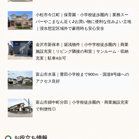
小松市今江町｜保育園・小学校徒歩圏内｜業務スー
パーやこまなん近く♪お買い物に便利な住みよい立地
｜浸水想定区域外で豪雨時も安心安全
金沢市新保本｜築浅物件｜小中学校徒歩圏内｜商業
施設充実｜リビング隣接の和室｜サンルーム・収納
充実｜駐車4台可
富山市水落｜豊田小学校まで900ｍ・国道8号線への
アクセス良好
富山市婦中町分田｜小学校徒歩圏内・商業施設充実
で利便性◎
お役立ち情報