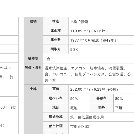
建物
構造
木造 2階建
床面積
119.89 m² ( 36.26坪 )
築年数
1977年10月完成（築49年）
間取り
5DK
駐車場
1台
0分以上
設備・条件
温水洗浄便座、エアコン、駐車場有、消雪装置、
庭、バルコニー、個別プロパンガス、公営水道、公
...徒
共下水
土地
面積
252.00 m² ( 76.23坪 )(公簿)
建ぺい率
50%
容積率
80%
00ｍ（徒
地目
宅地
地勢
平坦
用途地域
第一種低層住居専用
）
9分）
都市計画
市街化区域