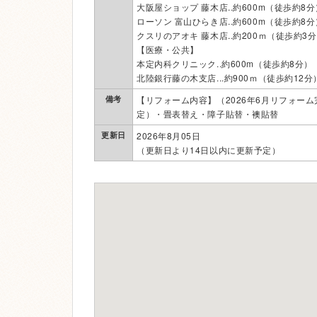
大阪屋ショップ 藤木店..約600m（徒歩約8分
ローソン 富山ひらき店..約600m（徒歩約8分
クスリのアオキ 藤木店..約200ｍ（徒歩約3
【医療・公共】
本定内科クリニック..約600m（徒歩約8分）
北陸銀行藤の木支店...約900ｍ（徒歩約12分
備考
【リフォーム内容】（2026年6月リフォーム
定）・畳表替え・障子貼替・襖貼替
更新日
2026年8月05日
（更新日より14日以内に更新予定）