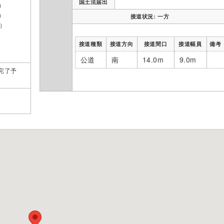
国土法届出
）
）
接道状況: 一方
分）
接道種類
接道方向
接道間口
接道幅員
備考
）
公道
南
14.0m
9.0m
完了予