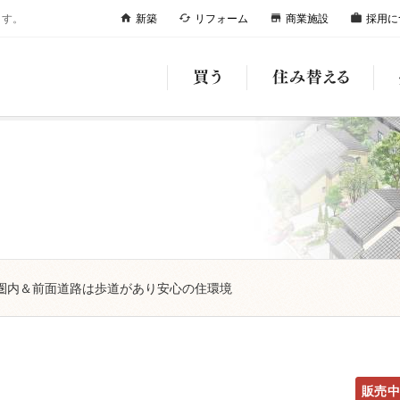
ます。
新築
リフォーム
商業施設
採用に
home
cached
store
work
歩圏内＆前面道路は歩道があり安心の住環境
販売