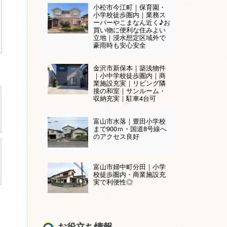
小松市今江町｜保育園・
小学校徒歩圏内｜業務ス
ーパーやこまなん近く♪お
買い物に便利な住みよい
立地｜浸水想定区域外で
豪雨時も安心安全
金沢市新保本｜築浅物件
｜小中学校徒歩圏内｜商
業施設充実｜リビング隣
接の和室｜サンルーム・
収納充実｜駐車4台可
富山市水落｜豊田小学校
まで900ｍ・国道8号線へ
のアクセス良好
富山市婦中町分田｜小学
校徒歩圏内・商業施設充
実で利便性◎
お役立ち情報