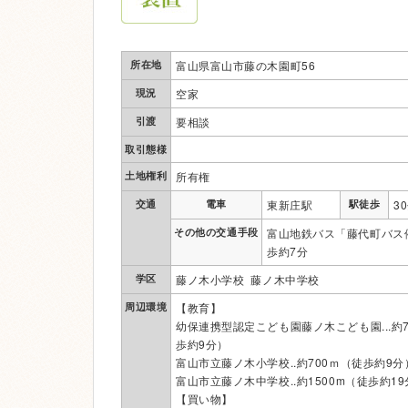
所在地
富山県富山市藤の木園町56
現況
空家
引渡
要相談
取引態様
土地権利
所有権
交通
電車
東新庄駅
駅徒歩
3
その他の交通手段
富山地鉄バス「藤代町バス停」
歩約7分
学区
藤ノ木小学校 藤ノ木中学校
周辺環境
【教育】
幼保連携型認定こども園藤ノ木こども園...約7
歩約9分）
富山市立藤ノ木小学校..約700ｍ（徒歩約9分
富山市立藤ノ木中学校..約1500m（徒歩約1
【買い物】