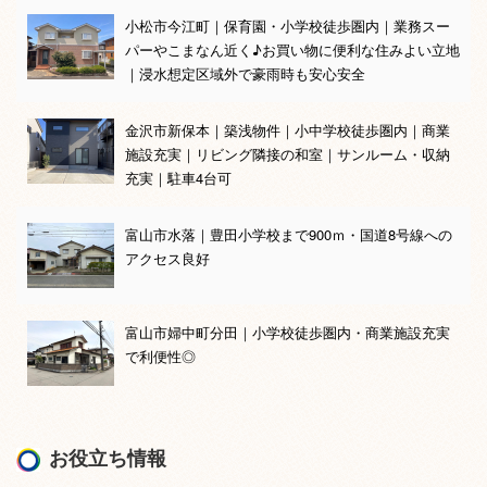
小松市今江町｜保育園・小学校徒歩圏内｜業務スー
パーやこまなん近く♪お買い物に便利な住みよい立地
｜浸水想定区域外で豪雨時も安心安全
金沢市新保本｜築浅物件｜小中学校徒歩圏内｜商業
施設充実｜リビング隣接の和室｜サンルーム・収納
充実｜駐車4台可
富山市水落｜豊田小学校まで900ｍ・国道8号線への
アクセス良好
富山市婦中町分田｜小学校徒歩圏内・商業施設充実
で利便性◎
お役立ち情報