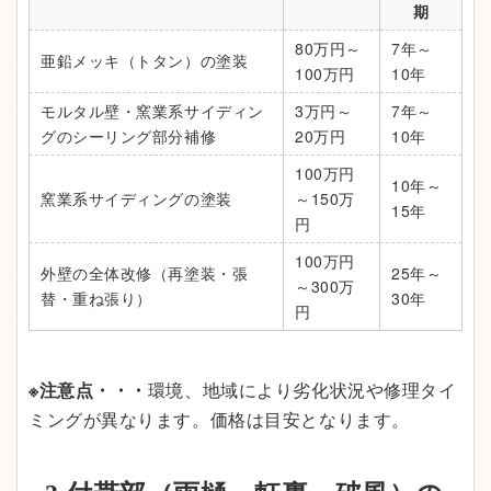
期
80万円～
7年～
亜鉛メッキ（トタン）の塗装
100万円
10年
モルタル壁・窯業系サイディン
3万円～
7年～
グのシーリング部分補修
20万円
10年
100万円
10年～
窯業系サイディングの塗装
～150万
15年
円
100万円
外壁の全体改修（再塗装・張
25年～
～300万
替・重ね張り）
30年
円
※注意点・・・
環境、地域により劣化状況や修理タイ
ミングが異なります。価格は目安となります。