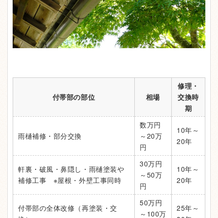
修理・
付帯部の部位
相場
交換時
期
数万円
10年～
雨樋補修・部分交換
～20万
20年
円
30万円
軒裏・破風・鼻隠し・雨樋塗装や
10年～
～50万
補修工事 ※屋根・外壁工事同時
20年
円
50万円
付帯部の全体改修（再塗装・交
25年～
～100万