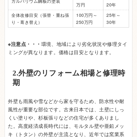
ガルバリウム鋼板の塗装
万円
20年
全体改修目安（張替・重ね張
100万円～
25年～
り・葺き替え）
250万円
30年
※注意点・・・
環境、地域により劣化状況や修理タイ
ミングが異なります。価格は目安となります。
2.外壁のリフォーム相場と修理時
期
外壁も雨風や雪などから家を守るため、防水性や耐
風性が重要な部位です。古来日本では、土壁にしっ
くい塗りや、杉板張りなどの住宅が多くありまし
た。高度経済成長時代には、モルタル壁や亜鉛メッ
キ（トタン）の外壁が主流となり、近年では窯業系