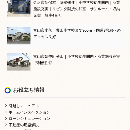
金沢市新保本｜築浅物件｜小中学校徒歩圏内｜商業
施設充実｜リビング隣接の和室｜サンルーム・収納
充実｜駐車4台可
富山市水落｜豊田小学校まで900ｍ・国道8号線への
アクセス良好
富山市婦中町分田｜小学校徒歩圏内・商業施設充実
で利便性◎
お役立ち情報
引越しマニュアル
ホームインスペクション
ローンシミュレーション
不動産の用語解説