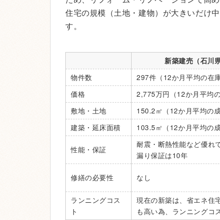
住宅の規模（土地・建物）が大きいだけ中
す。
新築建売（石川
物件数
297件（12か月平均の在
価格
2,775万円（12か月平
敷地・土地
150.2㎡（12か月平均の
建築・延床面積
103.5㎡（12か月平均の
耐震・断熱性能など優れ
性能・保証
漏り保証は10年
修繕の必要性
なし
ランニングコス
現在の新築は、省エネ住
ト
も高い為、ランニングコ