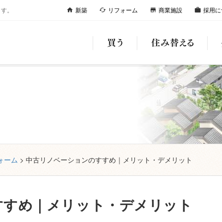
ます。
新築
リフォーム
商業施設
採用に
home
cached
store
work
ォーム
> 中古リノベーションのすすめ｜メリット・デメリット
すすめ｜メリット・デメリット