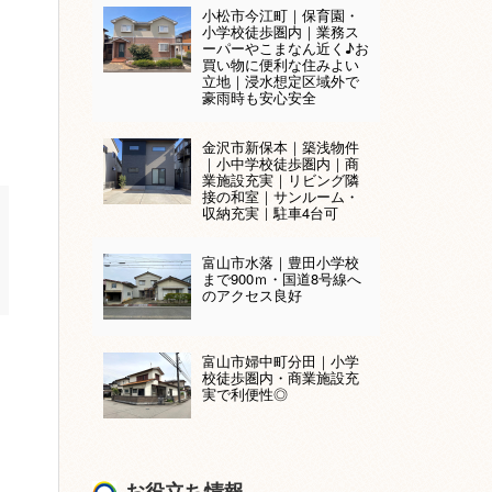
小松市今江町｜保育園・
小学校徒歩圏内｜業務ス
ーパーやこまなん近く♪お
買い物に便利な住みよい
立地｜浸水想定区域外で
豪雨時も安心安全
金沢市新保本｜築浅物件
｜小中学校徒歩圏内｜商
業施設充実｜リビング隣
接の和室｜サンルーム・
収納充実｜駐車4台可
富山市水落｜豊田小学校
まで900ｍ・国道8号線へ
のアクセス良好
富山市婦中町分田｜小学
、
校徒歩圏内・商業施設充
実で利便性◎
お役立ち情報