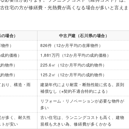
古住宅の方が修繕費・光熱費が高くなる場合が多いと言えま
県の場合）
中古戸建（石川県の場合）
庫物件）
826件（12か月平均の在庫物件）
均の成約価格）
1,881万円（12か月平均の成約価格）
成約物件）
225.6㎡（12か月平均の成約物件）
成約物件）
125.2㎡（12か月平均の成約物件）
ており、構造・雨
建築年代により耐震・断熱性能に劣る。原則
補償なし（※契約不適合特約による）
リフォーム・リノベーションが必要な物件が
多い
宅が多く、耐久性
古い住宅は、ランニングコストも高く、建物
ストが安い
規模も大きい為、修繕費が多くかかる